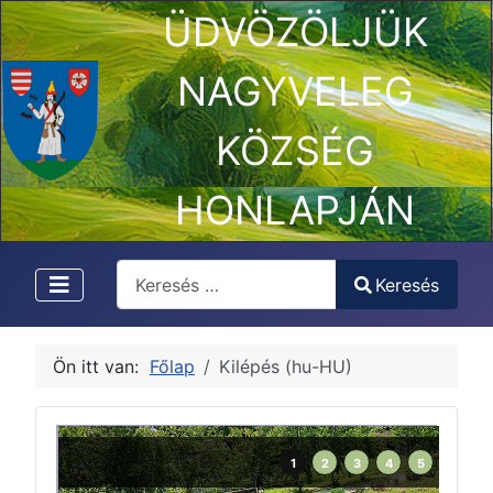
ÜDVÖZÖLJÜK
NAGYVELEG
KÖZSÉG
HONLAPJÁN
Keresés
Keresés
Type 2 or more characters for results.
Ön itt van:
Főlap
Kilépés (hu-HU)
1
2
3
4
5