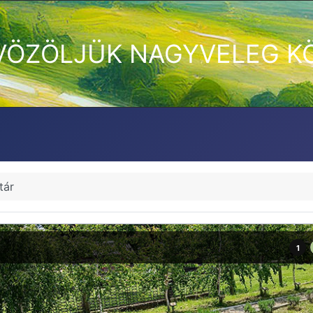
VÖZÖLJÜK NAGYVELEG K
tár
1