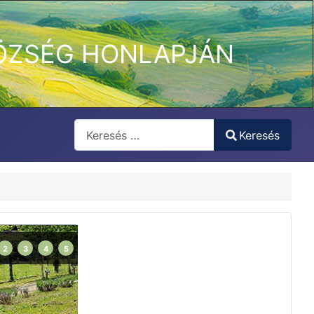
ÖZSÉG HONLAPJÁN
Keresés
Keresés
Type 2 or more characters for results.
2
3
4
5