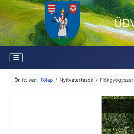
ÜD
Ön itt van:
Főlap
Nyitvatartások
Fiókgyógyszer