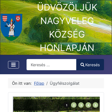
ÜDVÖZÖLJÜK
NAGYVELEG
KÖZSÉG
HONLAPJÁN
Keresés
Keresés
Type 2 or more characters for results.
Ön itt van:
Főlap
Ügyfélszolgálat
1
2
3
4
5