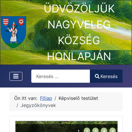
ÜDVÖZÖLJÜK
NAGYVELEG
KÖZSÉG
HONLAPJÁN
Keresés
Keresés
Type 2 or more characters for results.
Ön itt van:
Főlap
Képviselő testület
Jegyzőkönyvek
1
2
3
4
5